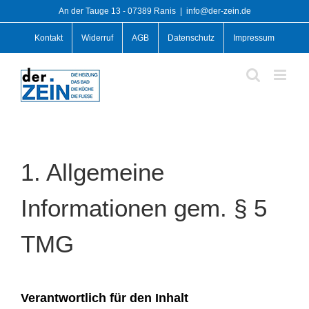
Skip
An der Tauge 13 - 07389 Ranis
|
info@der-zein.de
to
Kontakt
Widerruf
AGB
Datenschutz
Impressum
content
1. Allgemeine
Informationen gem. § 5
TMG
Verantwortlich für den Inhalt